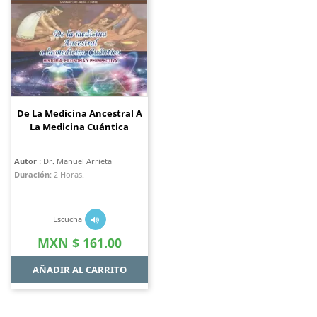
De La Medicina Ancestral A
La Medicina Cuántica
Autor
: Dr. Manuel Arrieta
Duración
:
2 Horas.
Escucha
Precio
MXN $ 161.00
AÑADIR AL CARRITO