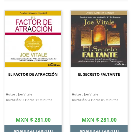
EL FACTOR DE ATRACCIÓN
EL SECRETO FALTANTE
Autor
: Joe Vitale
Autor
: Joe Vitale
Duración
:
3 Horas 39 Minutos
Duración
:
4 Horas 05 Minutos
Precio
Precio
MXN $ 281.00
MXN $ 281.00
AÑADIR AL CARRITO
AÑADIR AL CARRITO