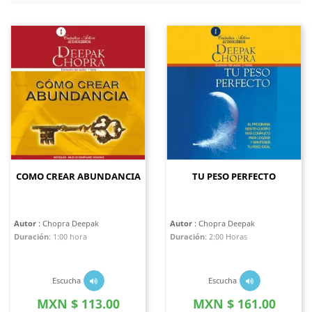
COMO CREAR ABUNDANCIA
TU PESO PERFECTO
Autor
: Chopra Deepak
Autor
: Chopra Deepak
Duración
:
1:00 hora
Duración
:
2:00 Horas
Escucha
Escucha
Precio
Precio
MXN $ 113.00
MXN $ 161.00