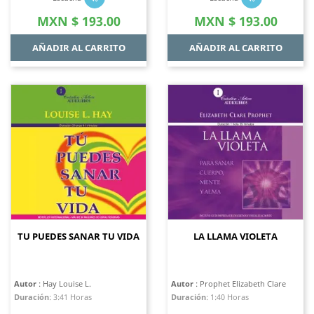
Precio
Precio
MXN $ 193.00
MXN $ 193.00
AÑADIR AL CARRITO
AÑADIR AL CARRITO
TU PUEDES SANAR TU VIDA
LA LLAMA VIOLETA
Autor
: Hay Louise L.
Autor
: Prophet Elizabeth Clare
Duración
:
3:41 Horas
Duración
:
1:40 Horas