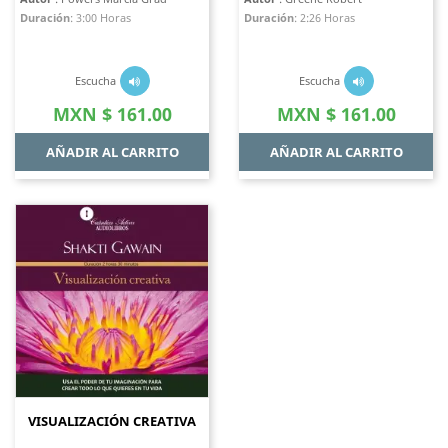
Duración
:
3:00 Horas
Duración
:
2:26 Horas
Escucha
Escucha
Precio
Precio
MXN $ 161.00
MXN $ 161.00
AÑADIR AL CARRITO
AÑADIR AL CARRITO
VISUALIZACIÓN CREATIVA