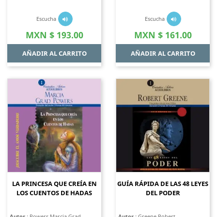
Escucha
Escucha
Precio
Precio
MXN $ 193.00
MXN $ 161.00
AÑADIR AL CARRITO
AÑADIR AL CARRITO
LA PRINCESA QUE CREÍA EN
GUÍA RÁPIDA DE LAS 48 LEYES
LOS CUENTOS DE HADAS
DEL PODER
Autor
: Powers Marcia Grad
Autor
: Greene Robert